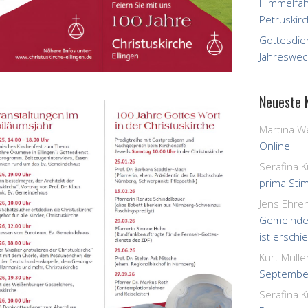
Himmelfah
Petruskirc
Gottesdie
Jahreswec
Neueste
Martina W
Online
Serafina K
prima St
Jens Ehren
Gemeinde
ist erschi
Kurt Mülle
September
Serafina K