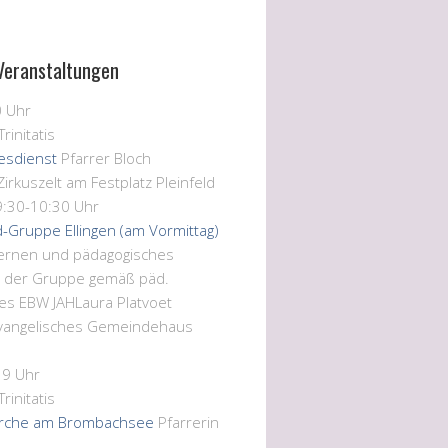
Veranstaltungen
0 Uhr
Trinitatis
tesdienst
Pfarrer Bloch
Zirkuszelt am Festplatz Pleinfeld
9:30-10:30 Uhr
d-Gruppe Ellingen (am Vormittag)
Lernen und pädagogisches
n der Gruppe gemäß päd.
es EBW JAH
Laura Platvoet
vangelisches Gemeindehaus
19 Uhr
Trinitatis
rche am Brombachsee
Pfarrerin