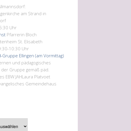
Allmannsdorf:
genkirche am Strand in
orf
15:30 Uhr
nst
Pfarrerin Bloch
ltenheim St. Elisabeth
9:30-10:30 Uhr
d-Gruppe Ellingen (am Vormittag)
Lernen und pädagogisches
n der Gruppe gemäß päd.
es EBW JAH
Laura Platvoet
vangelisches Gemeindehaus