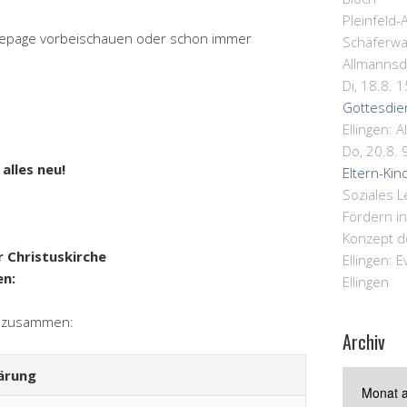
Pleinfeld-
mepage vorbeischauen oder schon immer
Schäferwa
Allmannsd
Di, 18.8. 
Gottesdie
Ellingen:
A
Do, 20.8. 
alles neu!
Eltern-Kin
Soziales 
Fördern i
Konzept d
 Christuskirche
Ellingen:
E
en:
Ellingen
en zusammen:
Archiv
ärung
Archiv