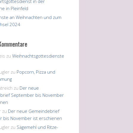
rtsgottesdienst in der
he in Pleinfeld
nste an Weihnachten und zum
hsel 2024
 Kommentare
eis
zu
Weihnachtsgottesdienste
ugler
zu
Popcorn, Pizza und
immung
treich
zu
Der neue
brief September bis November
enen
r
zu
Der neue Gemeindebrief
 bis November ist erschienen
ugler
zu
Sägemehl und Ritze-