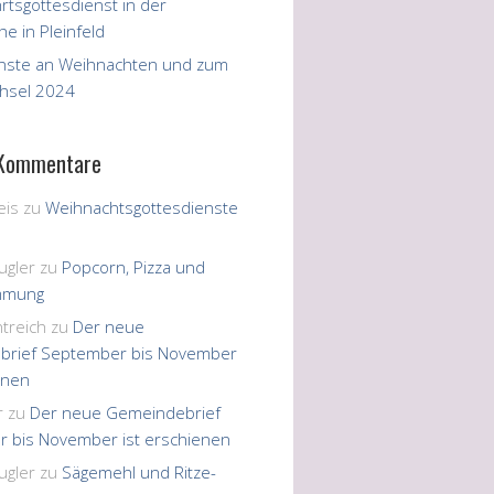
rtsgottesdienst in der
he in Pleinfeld
nste an Weihnachten und zum
hsel 2024
 Kommentare
eis
zu
Weihnachtsgottesdienste
ugler
zu
Popcorn, Pizza und
immung
treich
zu
Der neue
brief September bis November
enen
r
zu
Der neue Gemeindebrief
 bis November ist erschienen
ugler
zu
Sägemehl und Ritze-