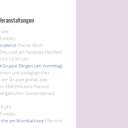
Veranstaltungen
0 Uhr
Trinitatis
tesdienst
Pfarrer Bloch
Zirkuszelt am Festplatz Pleinfeld
9:30-10:30 Uhr
d-Gruppe Ellingen (am Vormittag)
Lernen und pädagogisches
n der Gruppe gemäß päd.
es EBW JAH
Laura Platvoet
vangelisches Gemeindehaus
19 Uhr
Trinitatis
rche am Brombachsee
Pfarrerin