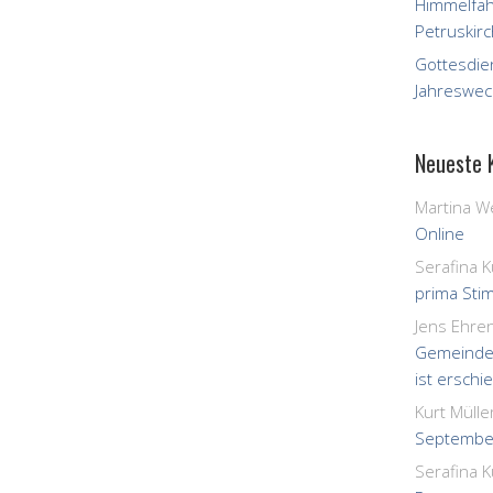
Himmelfah
Petruskirc
Gottesdie
Jahreswec
Neueste
Martina W
Online
Serafina K
prima St
Jens Ehren
Gemeinde
ist erschi
Kurt Mülle
September
Serafina K