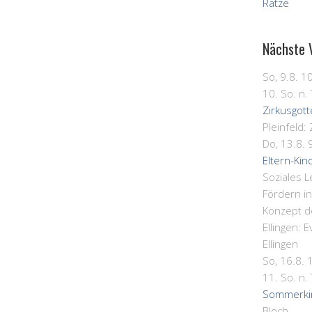
Ratze
Nächste 
So, 9.8. 1
10. So. n. 
Zirkusgot
Pleinfeld:
Do, 13.8. 
Eltern-Kin
Soziales 
Fördern i
Konzept d
Ellingen:
E
Ellingen
So, 16.8. 
11. So. n. 
Sommerki
Bloch