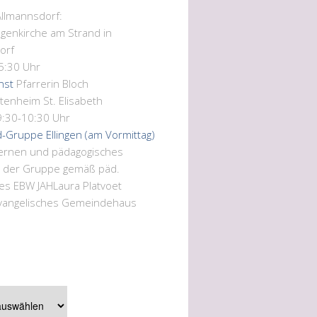
Allmannsdorf:
genkirche am Strand in
orf
15:30 Uhr
nst
Pfarrerin Bloch
ltenheim St. Elisabeth
9:30-10:30 Uhr
d-Gruppe Ellingen (am Vormittag)
Lernen und pädagogisches
n der Gruppe gemäß päd.
es EBW JAH
Laura Platvoet
vangelisches Gemeindehaus