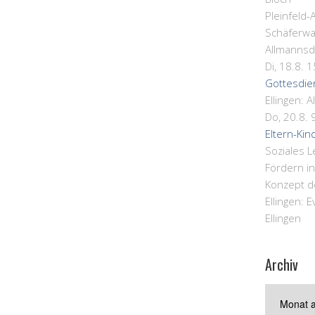
Pleinfeld-
Schäferwa
Allmannsd
Di, 18.8. 
Gottesdie
Ellingen:
A
Do, 20.8. 
Eltern-Kin
Soziales 
Fördern i
Konzept d
Ellingen:
E
Ellingen
Archiv
Archiv