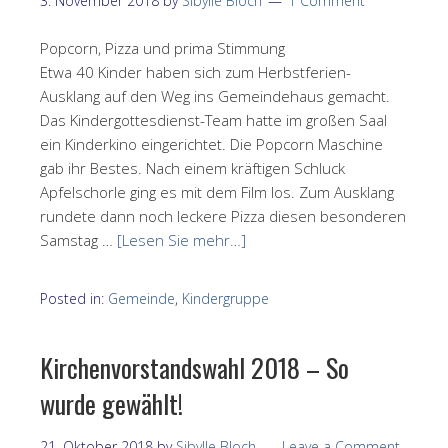
3. November 2018
by
Sibylle Bloch
1 Comment
Popcorn, Pizza und prima Stimmung
Etwa 40 Kinder haben sich zum Herbstferien-
Ausklang auf den Weg ins Gemeindehaus gemacht.
Das Kindergottesdienst-Team hatte im großen Saal
ein Kinderkino eingerichtet. Die Popcorn Maschine
gab ihr Bestes. Nach einem kräftigen Schluck
Apfelschorle ging es mit dem Film los. Zum Ausklang
rundete dann noch leckere Pizza diesen besonderen
Samstag …
[Lesen Sie mehr…]
Posted in:
Gemeinde
,
Kindergruppe
Kirchenvorstandswahl 2018 – So
wurde gewählt!
21. Oktober 2018
by
Sibylle Bloch
Leave a Comment