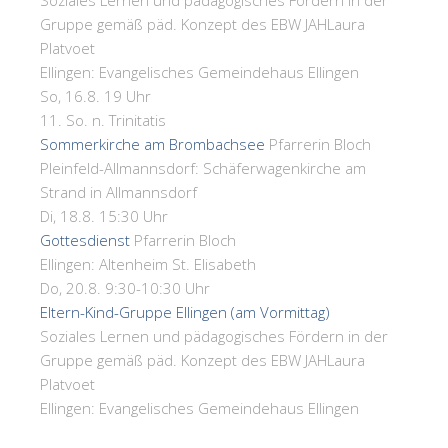
Soziales Lernen und pädagogisches Fördern in der
Gruppe gemäß päd. Konzept des EBW JAH
Laura
Platvoet
Ellingen:
Evangelisches Gemeindehaus Ellingen
So, 16.8. 19 Uhr
11. So. n. Trinitatis
Sommerkirche am Brombachsee
Pfarrerin Bloch
Pleinfeld-Allmannsdorf:
Schäferwagenkirche am
Strand in Allmannsdorf
Di, 18.8. 15:30 Uhr
Gottesdienst
Pfarrerin Bloch
Ellingen:
Altenheim St. Elisabeth
Do, 20.8. 9:30-10:30 Uhr
Eltern-Kind-Gruppe Ellingen (am Vormittag)
Soziales Lernen und pädagogisches Fördern in der
Gruppe gemäß päd. Konzept des EBW JAH
Laura
Platvoet
Ellingen:
Evangelisches Gemeindehaus Ellingen